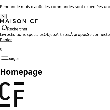
Pendant le mois d'août, les commandes sont expédiées une 
✕
Rechercher
Livres
Éditions spéciales
Objets
Artistes
À propos
Se connecte
Panier
0
burger
Homepage