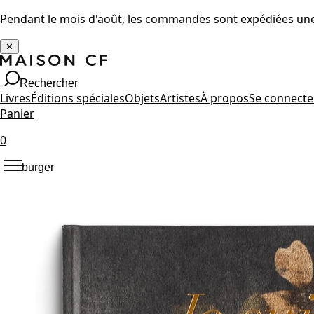
Pendant le mois d'août, les commandes sont expédiées une 
✕
Rechercher
Livres
Éditions spéciales
Objets
Artistes
À propos
Se connecte
Panier
0
burger