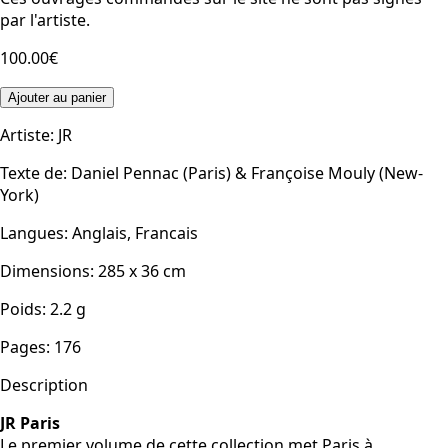
par l'artiste.
100.00€
Ajouter au panier
Artiste
:
JR
Texte de
:
Daniel Pennac (Paris) & Françoise Mouly (New-
York)
Langues
:
Anglais, Francais
Dimensions
:
285 x 36
cm
Poids
:
2.2
g
Pages
:
176
Description
JR Paris
Le premier volume de cette collection met Paris à