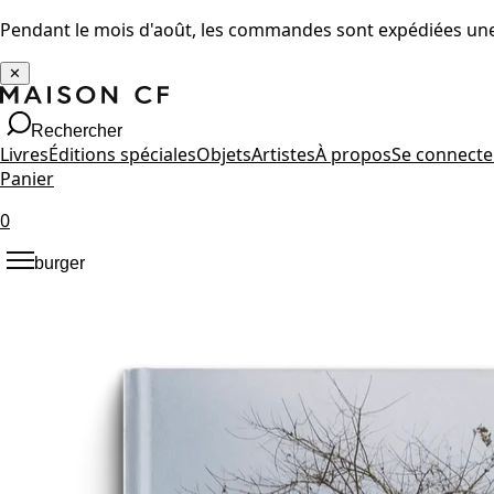
Pendant le mois d'août, les commandes sont expédiées une 
✕
Rechercher
Livres
Éditions spéciales
Objets
Artistes
À propos
Se connecte
Panier
0
burger