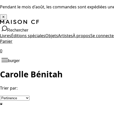
Pendant le mois d'août, les commandes sont expédiées une 
✕
Rechercher
Livres
Éditions spéciales
Objets
Artistes
À propos
Se connecte
Panier
0
burger
Carolle Bénitah
Trier par
: