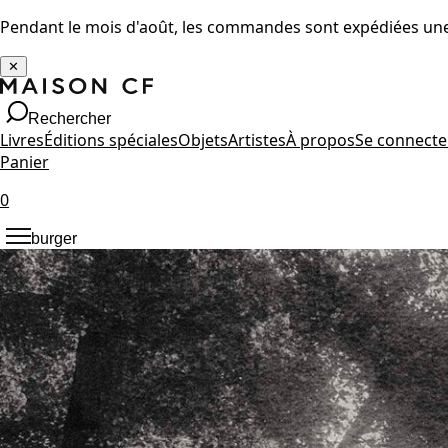
Pendant le mois d'août, les commandes sont expédiées une 
✕
Rechercher
Livres
Éditions spéciales
Objets
Artistes
À propos
Se connecte
Panier
0
burger