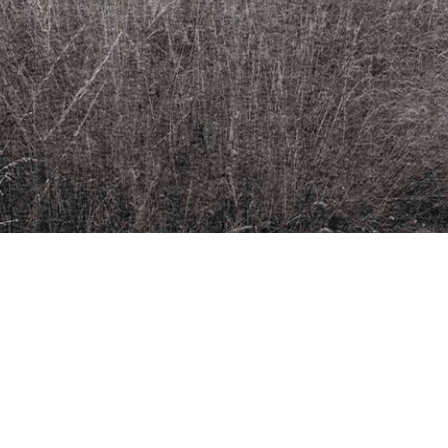
 à Paris, se consacre à l’édit
aphie. Elle met en lumière d