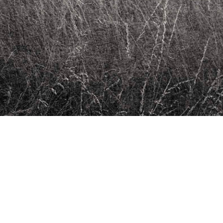
Depuis 2011, Maison CF, basée
particulièrement de photogr
des livres d’exception.