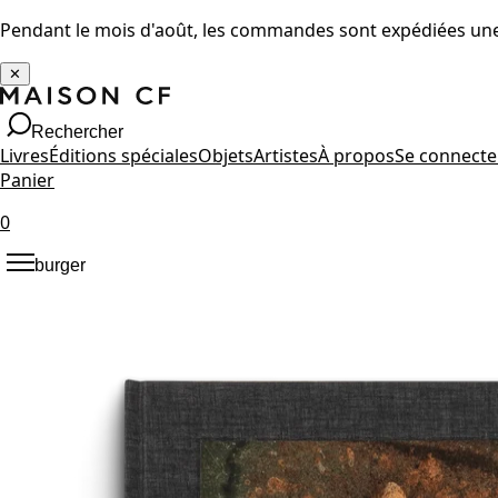
Pendant le mois d'août, les commandes sont expédiées une 
✕
Rechercher
Livres
Éditions spéciales
Objets
Artistes
À propos
Se connecte
Panier
0
burger