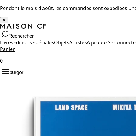
Pendant le mois d'août, les commandes sont expédiées une 
✕
Rechercher
Livres
Éditions spéciales
Objets
Artistes
À propos
Se connecte
Panier
0
burger