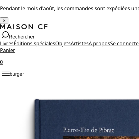
Pendant le mois d'août, les commandes sont expédiées une 
✕
Rechercher
Livres
Éditions spéciales
Objets
Artistes
À propos
Se connecte
Panier
0
burger