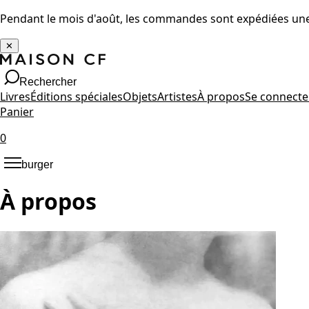
Pendant le mois d'août, les commandes sont expédiées une 
✕
Rechercher
Livres
Éditions spéciales
Objets
Artistes
À propos
Se connecte
Panier
0
burger
À propos