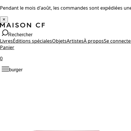
Pendant le mois d'août, les commandes sont expédiées une 
✕
Rechercher
Livres
Éditions spéciales
Objets
Artistes
À propos
Se connecte
Panier
0
burger