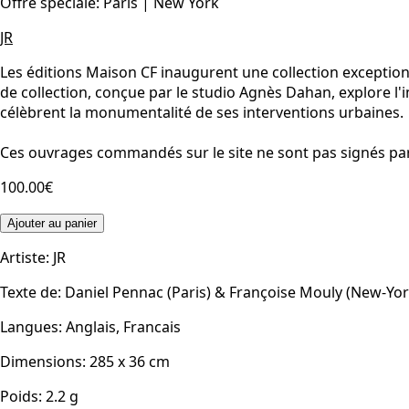
Offre spéciale: Paris | New York
JR
Les éditions Maison CF inaugurent une collection exceptionn
de collection, conçue par le studio Agnès Dahan, explore l'
célèbrent la monumentalité de ses interventions urbaines.
Ces ouvrages commandés sur le site ne sont pas signés par l
100.00€
Ajouter au panier
Artiste
:
JR
Texte de
:
Daniel Pennac (Paris) & Françoise Mouly (New-Yor
Langues
:
Anglais, Francais
Dimensions
:
285 x 36
cm
Poids
:
2.2
g